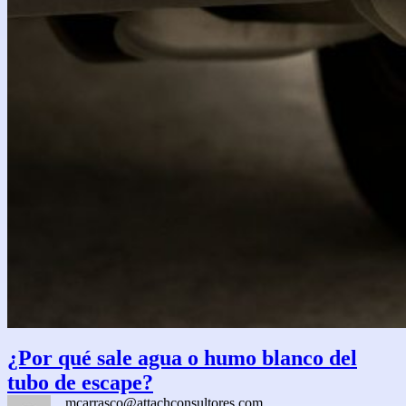
¿Por qué sale agua o humo blanco del
tubo de escape?
mcarrasco@attachconsultores.com