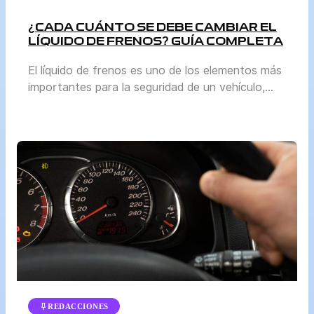
¿CADA CUÁNTO SE DEBE CAMBIAR EL
LÍQUIDO DE FRENOS? GUÍA COMPLETA
El líquido de frenos es uno de los elementos más
importantes para la seguridad de un vehículo,
aunque a menudo pasa desapercibido frente a
otros mantenimientos como el cambio de aceite
o la revisión de llantas. Sin embargo, mantenerlo
en buen estado es vital para garantizar que el
sistema de frenos funcione correctamente. En
esta […]
REDACCIONES