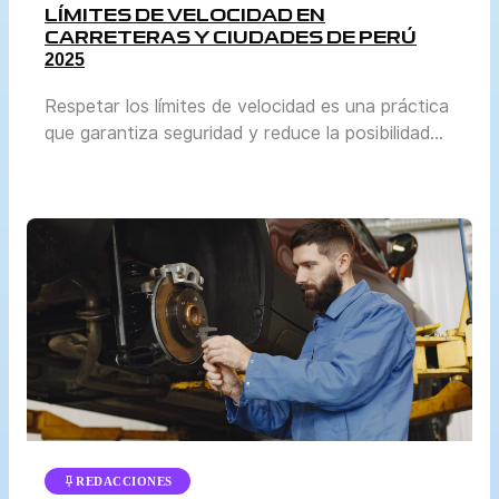
LÍMITES DE VELOCIDAD EN
CARRETERAS Y CIUDADES DE PERÚ
2025
Respetar los límites de velocidad es una práctica
que garantiza seguridad y reduce la posibilidad
de accidentes. En Perú, la normativa se actualiza
periódicamente para adaptarse al crecimiento del
parque automotor y a las condiciones reales de
tránsito en cada región. El Ministerio de
Transportes y Comunicaciones (MTC) y la
Superintendencia de Transporte Terrestre de […]
REDACCIONES