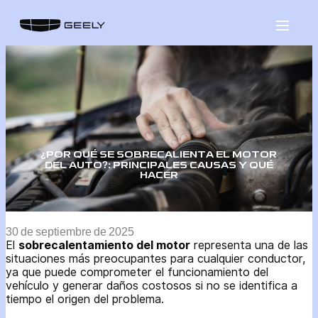
Saltar
al
contenido
¿POR QUÉ SE SOBRECALIENTA EL MOTOR
DEL AUTO?: PRINCIPALES CAUSAS Y QUÉ
HACER
30 de septiembre de 2025
El
sobrecalentamiento del motor
representa una de las
situaciones más preocupantes para cualquier conductor,
ya que puede comprometer el funcionamiento del
vehículo y generar daños costosos si no se identifica a
tiempo el origen del problema.