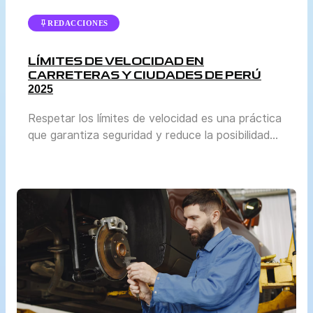
REDACCIONES
LÍMITES DE VELOCIDAD EN
CARRETERAS Y CIUDADES DE PERÚ
2025
Respetar los límites de velocidad es una práctica
que garantiza seguridad y reduce la posibilidad
de accidentes. En Perú, la normativa se actualiza
periódicamente para adaptarse al crecimiento del
parque automotor y a las condiciones reales de
tránsito en cada región. El Ministerio de
Transportes y Comunicaciones (MTC) y la
Superintendencia de Transporte Terrestre de […]