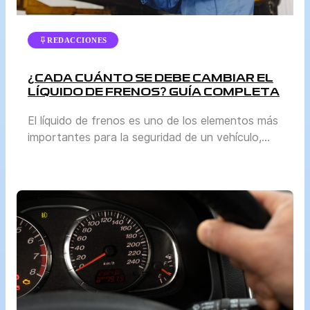
REDACCIONES
¿CADA CUÁNTO SE DEBE CAMBIAR EL
LÍQUIDO DE FRENOS? GUÍA COMPLETA
El líquido de frenos es uno de los elementos más
importantes para la seguridad de un vehículo,
aunque a menudo pasa desapercibido frente a
otros mantenimientos como el cambio de aceite
o la revisión de llantas. Sin embargo, mantenerlo
en buen estado es vital para garantizar que el
sistema de frenos funcione correctamente. En
esta […]