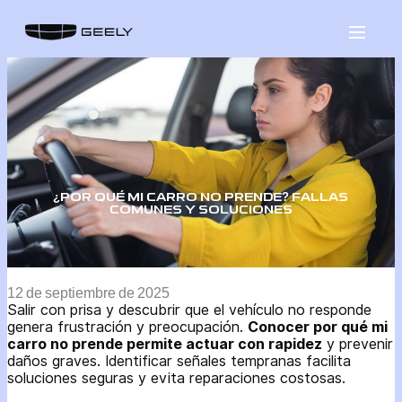
Saltar
al
contenido
¿POR QUÉ MI CARRO NO PRENDE? FALLAS
COMUNES Y SOLUCIONES
12 de septiembre de 2025
Salir con prisa y descubrir que el vehículo no responde
genera frustración y preocupación.
Conocer por qué mi
carro no prende permite actuar con rapidez
y prevenir
daños graves. Identificar señales tempranas facilita
soluciones seguras y evita reparaciones costosas.