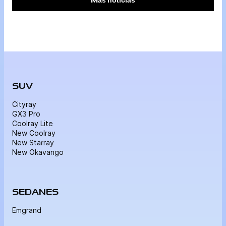
motor gira a bajas revoluciones para mantener
operativos los sistemas […]
SUV
Cityray
GX3 Pro
Coolray Lite
New Coolray
New Starray
New Okavango
SEDANES
Emgrand