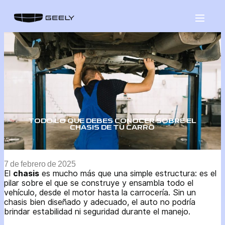
Saltar
al
contenido
TODO LO QUE DEBES CONOCER SOBRE EL
CHASIS DE TU CARRO
7 de febrero de 2025
El
chasis
es mucho más que una simple estructura: es el
pilar sobre el que se construye y ensambla todo el
vehículo, desde el motor hasta la carrocería. Sin un
chasis bien diseñado y adecuado, el auto no podría
brindar estabilidad ni seguridad durante el manejo.