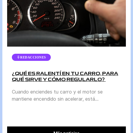
sistema de frenos funcione correctamente. En
esta […]
REDACCIONES
¿QUÉ ES RALENTÍ EN TU CARRO, PARA
QUÉ SIRVE Y CÓMO REGULARLO?
Cuando enciendes tu carro y el motor se
mantiene encendido sin acelerar, está
funcionando en ralentí. Es el momento en que el
vehículo está detenido, pero el motor sigue
activo para conservar su estabilidad y estar listo
para volver a moverse. Durante el ralentí, el
Más noticias