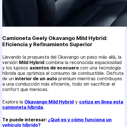
Camioneta Geely Okavango Mild Hybrid:
Eficiencia y Refinamiento Superior
Llevando la propuesta del Okavango un paso más allá, la
versión
Mild Hybrid
combina la reconocida espaciosidad
y los lujosos
asientos de ecocuero
con una tecnología
híbrida que optimiza el consumo de combustible. Disfruta
de un
interior de un auto
premium mientras contribuyes
a una conducción más eficiente, todo sin sacrificar el
confort que mereces.
Explora la
Okavango Mild Hybrid
y
cotiza en línea esta
camioneta híbrida
.
Te puede interesar:
¿Qué es y cómo funciona un
vehículo híbrido?