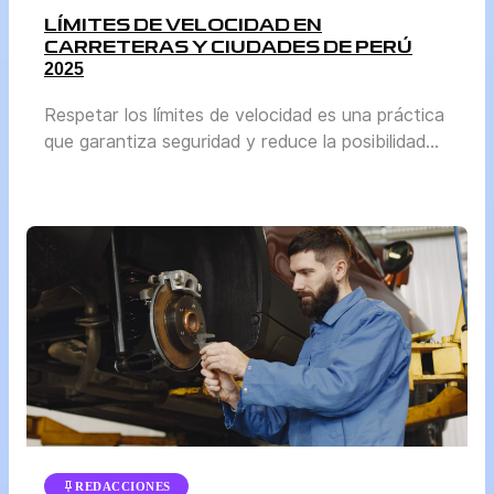
LÍMITES DE VELOCIDAD EN
CARRETERAS Y CIUDADES DE PERÚ
2025
Respetar los límites de velocidad es una práctica
que garantiza seguridad y reduce la posibilidad
de accidentes. En Perú, la normativa se actualiza
periódicamente para adaptarse al crecimiento del
parque automotor y a las condiciones reales de
tránsito en cada región. El Ministerio de
Transportes y Comunicaciones (MTC) y la
Superintendencia de Transporte Terrestre de […]
REDACCIONES