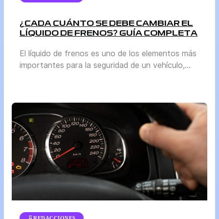
¿CADA CUÁNTO SE DEBE CAMBIAR EL
LÍQUIDO DE FRENOS? GUÍA COMPLETA
El líquido de frenos es uno de los elementos más
importantes para la seguridad de un vehículo,
aunque a menudo pasa desapercibido frente a
otros mantenimientos como el cambio de aceite
o la revisión de llantas. Sin embargo, mantenerlo
en buen estado es vital para garantizar que el
sistema de frenos funcione correctamente. En
esta […]
REDACCIONES