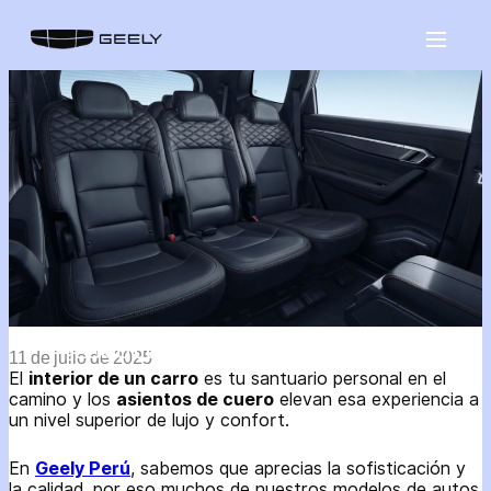
Saltar
al
contenido
¿CÓMO CUIDAR LOS ASIENTOS DE CUERO
11 de julio de 2025
DEL AUTO?
El
interior de un carro
es tu santuario personal en el
camino y los
asientos de cuero
elevan esa experiencia a
un nivel superior de lujo y confort.
En
Geely Perú
, sabemos que aprecias la sofisticación y
la calidad, por eso muchos de nuestros modelos de autos