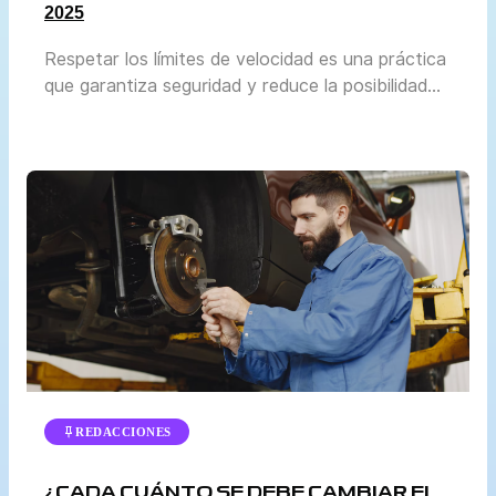
2025
Respetar los límites de velocidad es una práctica
que garantiza seguridad y reduce la posibilidad
de accidentes. En Perú, la normativa se actualiza
periódicamente para adaptarse al crecimiento del
parque automotor y a las condiciones reales de
tránsito en cada región. El Ministerio de
Transportes y Comunicaciones (MTC) y la
Superintendencia de Transporte Terrestre de […]
REDACCIONES
¿CADA CUÁNTO SE DEBE CAMBIAR EL