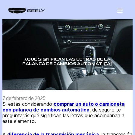
Saltar
al
contenido
¿QUÉ SIGNIFICAN LAS LETRAS DE LA
PALANCA DE CAMBIOS AUTOMÁTICA?
7 de febrero de 2025
Si estás considerando
comprar un auto o camioneta
con palanca de cambios automática
, de seguro te
preguntarás qué significan las letras que acompañan a
este elemento.
A
diferencia de la transmisión mecánica
, la transmisión