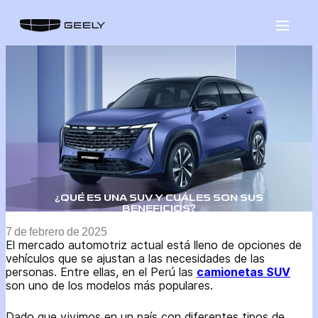
Saltar
al
contenido
¿QUÉ ES UNA SUV Y CUÁLES SON SUS
BENEFICIOS?
7 de febrero de 2025
El mercado automotriz actual está lleno de opciones de
vehículos que se ajustan a las necesidades de las
personas. Entre ellas, en el Perú las
camionetas SUV
son uno de los modelos más populares.
Dado que vivimos en un país con diferentes tipos de