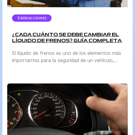
REDACCIONES
¿CADA CUÁNTO SE DEBE CAMBIAR EL
LÍQUIDO DE FRENOS? GUÍA COMPLETA
El líquido de frenos es uno de los elementos más
importantes para la seguridad de un vehículo,
aunque a menudo pasa desapercibido frente a
otros mantenimientos como el cambio de aceite
o la revisión de llantas. Sin embargo, mantenerlo
en buen estado es vital para garantizar que el
sistema de frenos funcione correctamente. En
esta […]