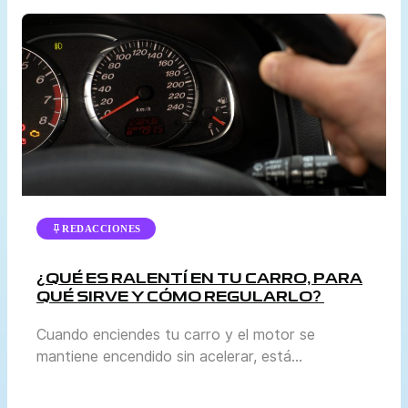
o la revisión de llantas. Sin embargo, mantenerlo
en buen estado es vital para garantizar que el
sistema de frenos funcione correctamente. En
esta […]
REDACCIONES
¿QUÉ ES RALENTÍ EN TU CARRO, PARA
QUÉ SIRVE Y CÓMO REGULARLO?
Cuando enciendes tu carro y el motor se
mantiene encendido sin acelerar, está
funcionando en ralentí. Es el momento en que el
vehículo está detenido, pero el motor sigue