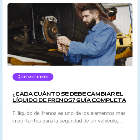
parque automotor y a las condiciones reales de
tránsito en cada región. El Ministerio de
Transportes y Comunicaciones (MTC) y la
Superintendencia de Transporte Terrestre de […]
REDACCIONES
¿CADA CUÁNTO SE DEBE CAMBIAR EL
LÍQUIDO DE FRENOS? GUÍA COMPLETA
El líquido de frenos es uno de los elementos más
importantes para la seguridad de un vehículo,
aunque a menudo pasa desapercibido frente a
otros mantenimientos como el cambio de aceite