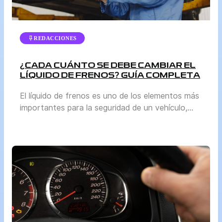
REDACCIONES
¿CADA CUÁNTO SE DEBE CAMBIAR EL
LÍQUIDO DE FRENOS? GUÍA COMPLETA
El líquido de frenos es uno de los elementos más
importantes para la seguridad de un vehículo,
aunque a menudo pasa desapercibido frente a
otros mantenimientos como el cambio de aceite
o la revisión de llantas. Sin embargo, mantenerlo
en buen estado es vital para garantizar que el
sistema de frenos funcione correctamente. En
esta […]