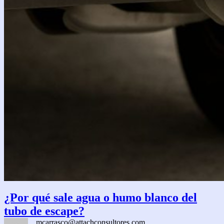
¿Por qué sale agua o humo blanco del
tubo de escape?
mcarrasco@attachconsultores.com