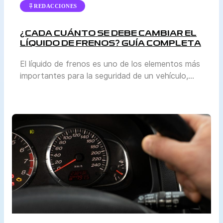
REDACCIONES
¿CADA CUÁNTO SE DEBE CAMBIAR EL
LÍQUIDO DE FRENOS? GUÍA COMPLETA
El líquido de frenos es uno de los elementos más
importantes para la seguridad de un vehículo,
aunque a menudo pasa desapercibido frente a
otros mantenimientos como el cambio de aceite
o la revisión de llantas. Sin embargo, mantenerlo
en buen estado es vital para garantizar que el
sistema de frenos funcione correctamente. En
esta […]