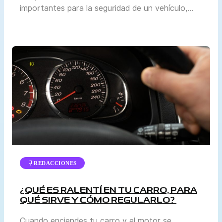
importantes para la seguridad de un vehículo,
aunque a menudo pasa desapercibido frente a
otros mantenimientos como el cambio de aceite
o la revisión de llantas. Sin embargo, mantenerlo
en buen estado es vital para garantizar que el
sistema de frenos funcione correctamente. En
esta […]
REDACCIONES
¿QUÉ ES RALENTÍ EN TU CARRO, PARA
QUÉ SIRVE Y CÓMO REGULARLO?
Cuando enciendes tu carro y el motor se