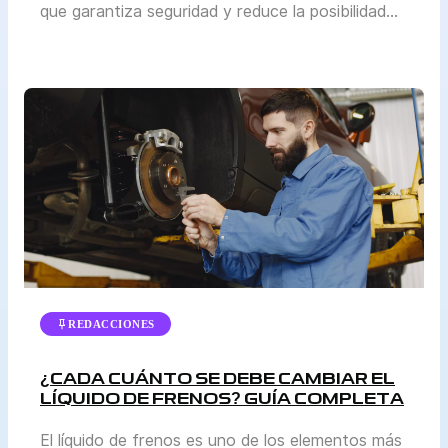
que garantiza seguridad y reduce la posibilidad
de accidentes. En Perú, la normativa se actualiza
periódicamente para adaptarse al crecimiento del
parque automotor y a las condiciones reales de
tránsito en cada región. El Ministerio de
Transportes y Comunicaciones (MTC) y la
Superintendencia de Transporte Terrestre de […]
REDACCIONES
¿CADA CUÁNTO SE DEBE CAMBIAR EL
LÍQUIDO DE FRENOS? GUÍA COMPLETA
El líquido de frenos es uno de los elementos más