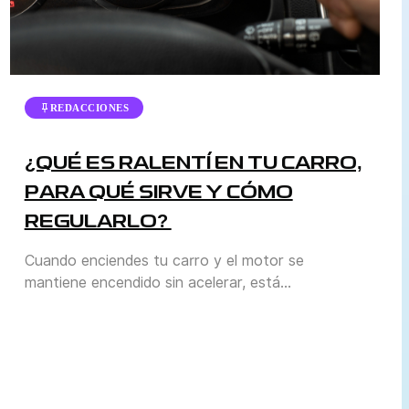
REDACCIONES
¿QUÉ ES RALENTÍ EN TU CARRO,
PARA QUÉ SIRVE Y CÓMO
REGULARLO?
Cuando enciendes tu carro y el motor se
mantiene encendido sin acelerar, está
funcionando en ralentí. Es el momento en que el
vehículo está detenido, pero el motor sigue
activo para conservar su estabilidad y estar listo
para volver a moverse. Durante el ralentí, el
motor gira a bajas revoluciones para mantener