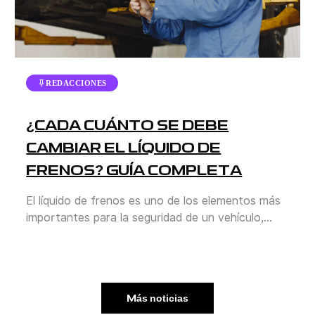
REDACCIONES
¿CADA CUÁNTO SE DEBE
CAMBIAR EL LÍQUIDO DE
FRENOS? GUÍA COMPLETA
El líquido de frenos es uno de los elementos más
importantes para la seguridad de un vehículo,
aunque a menudo pasa desapercibido frente a
otros mantenimientos como el cambio de aceite
o la revisión de llantas. Sin embargo, mantenerlo
en buen estado es vital para garantizar que el
Más noticias
sistema de frenos funcione correctamente. En