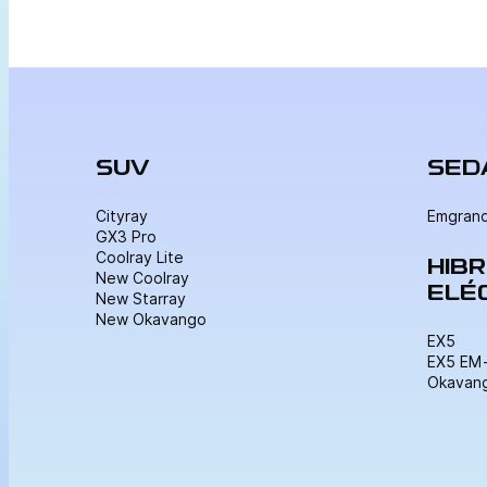
Superintendencia de Transporte Terrestre de […]
SUV
SED
Cityray
Emgran
GX3 Pro
Coolray Lite
HIBR
New Coolray
ELÉ
New Starray
New Okavango
EX5
EX5 EM-
Okavang