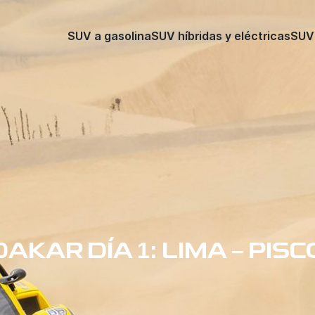
SUV a gasolina
SUV híbridas y eléctricas
SUV 
DAKAR DÍA 1: LIMA – PISC