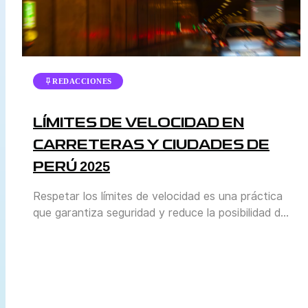
REDACCIONES
LÍMITES DE VELOCIDAD EN
CARRETERAS Y CIUDADES DE
PERÚ 2025
Respetar los límites de velocidad es una práctica
que garantiza seguridad y reduce la posibilidad de
accidentes. En Perú, la normativa se actualiza
periódicamente para adaptarse al crecimiento del
parque automotor y a las condiciones reales de
tránsito en cada región. El Ministerio de
Transportes y Comunicaciones (MTC) y la