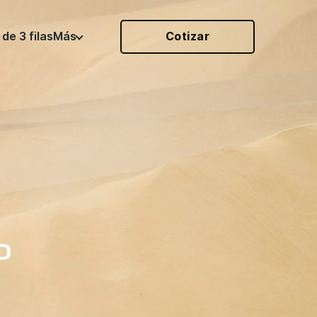
de 3 filas
Más
Cotizar
O