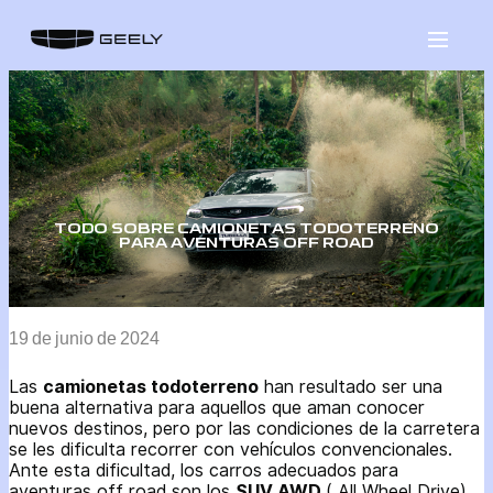
Saltar
al
contenido
TODO SOBRE CAMIONETAS TODOTERRENO
PARA AVENTURAS OFF ROAD
19 de junio de 2024
Las
camionetas todoterreno
han resultado ser una
buena alternativa para aquellos que aman conocer
nuevos destinos, pero por las condiciones de la carretera
se les dificulta recorrer con vehículos convencionales.
Ante esta dificultad, los carros adecuados para
aventuras off road son los
SUV AWD
( All Wheel Drive) ,