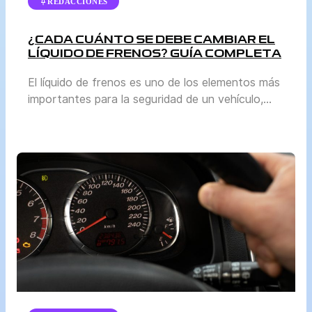
REDACCIONES
¿CADA CUÁNTO SE DEBE CAMBIAR EL
LÍQUIDO DE FRENOS? GUÍA COMPLETA
El líquido de frenos es uno de los elementos más
importantes para la seguridad de un vehículo,
aunque a menudo pasa desapercibido frente a
otros mantenimientos como el cambio de aceite
o la revisión de llantas. Sin embargo, mantenerlo
en buen estado es vital para garantizar que el
sistema de frenos funcione correctamente. En
esta […]