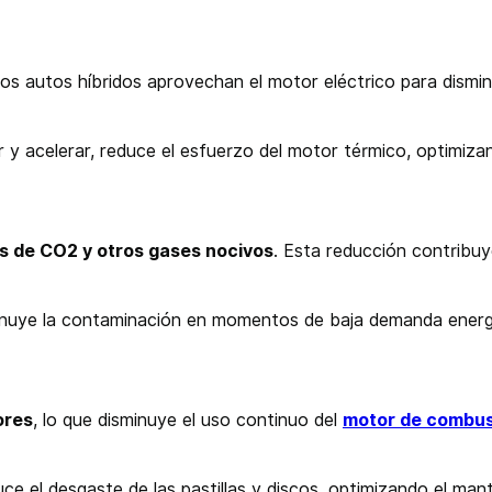
los autos híbridos aprovechan el motor eléctrico para dismi
car y acelerar, reduce el esfuerzo del motor térmico, optimiz
s de CO2 y otros gases nocivos
. Esta reducción contribuye
minuye la contaminación en momentos de baja demanda energ
ores
, lo que disminuye el uso continuo del
motor de combus
ce el desgaste de las pastillas y discos, optimizando el man